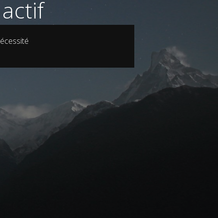
actif
écessité