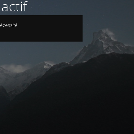
actif
écessité