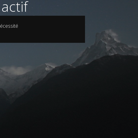
actif
écessité